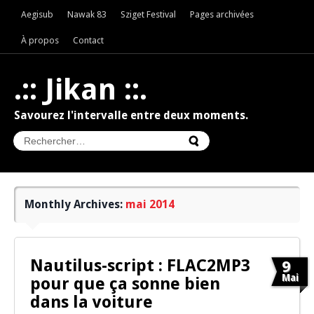
Aegisub
Nawak 83
Sziget Festival
Pages archivées
À propos
Contact
.:: Jikan ::.
Savourez l'intervalle entre deux moments.
Monthly Archives:
mai 2014
Nautilus-script : FLAC2MP3
9
Mai
pour que ça sonne bien
dans la voiture