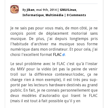
By
Jikan
, mai 9th, 2014 |
GNU/Linux
,
Informatique
,
Multimédia
|
0 Comments
Je ne sais pas pour vous mais, de mon côté, je ne
conçois point de dépla­ce­ment moto­ri­sé sans
musique. De plus, j'ai depuis long­temps pris
l'habitude d'archiver ma musique sous forme
numé­rique dans mon ordi­na­teur. Et pour cela, j'ai
choi­si l'excellent for­mat
FLAC
.
Le seul pro­blème avec le FLAC c'est qu'à l'instar
du MKV pour la vidéo (et pas la peine de venir
troll sur la dif­fé­rence conteneur/codec, ça ne
change rien à mon exemple), il est très peu sup­
por­té par les lec­teurs hard­ware des­ti­nés au grand
public. En fait, je ne connais per­son­nel­le­ment que
deux modèles d'autoradio qui lisent le FLAC
(mais il est tout à fait pos­sible qu'il y en