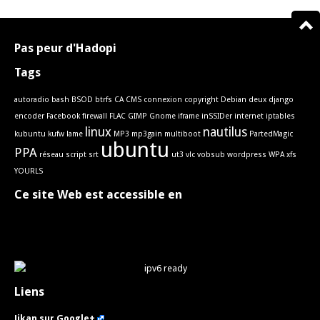
Pas peur d'Hadopi
Tags
autoradio
bash
BSOD
btrfs
CA
CMS
connexion
copyright
Debian
deux
django
encoder
Facebook
firewall
FLAC
GIMP
Gnome
iframe
inSSIDer
internet
iptables
linux
nautilus
kubuntu
kufw
lame
MP3
mp3gain
multiboot
PartedMagic
ubuntu
PPA
réseau
script
srt
ut3
vlc
vobsub
wordpress
WPA
xfs
YOURLS
Ce site Web est accessible en
Liens
Jikan sur Google+