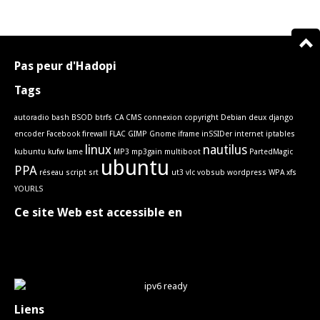
Pas peur d'Hadopi
Tags
autoradio
bash
BSOD
btrfs
CA
CMS
connexion
copyright
Debian
deux
django
encoder
Facebook
firewall
FLAC
GIMP
Gnome
iframe
inSSIDer
internet
iptables
linux
nautilus
kubuntu
kufw
lame
MP3
mp3gain
multiboot
PartedMagic
ubuntu
PPA
réseau
script
srt
ut3
vlc
vobsub
wordpress
WPA
xfs
YOURLS
Ce site Web est accessible en
Liens