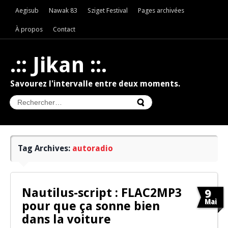
Aegisub
Nawak 83
Sziget Festival
Pages archivées
À propos
Contact
.:: Jikan ::.
Savourez l'intervalle entre deux moments.
Tag Archives:
autoradio
Nautilus-script : FLAC2MP3
9
Mai
pour que ça sonne bien
dans la voiture