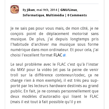
By
Jikan
, mai 9th, 2014 |
GNU/Linux
,
Informatique
,
Multimédia
|
0 Comments
Je ne sais pas pour vous mais, de mon côté, je ne
conçois point de dépla­ce­ment moto­ri­sé sans
musique. De plus, j'ai depuis long­temps pris
l'habitude d'archiver ma musique sous forme
numé­rique dans mon ordi­na­teur. Et pour cela, j'ai
choi­si l'excellent for­mat
FLAC
.
Le seul pro­blème avec le FLAC c'est qu'à l'instar
du MKV pour la vidéo (et pas la peine de venir
troll sur la dif­fé­rence conteneur/codec, ça ne
change rien à mon exemple), il est très peu sup­
por­té par les lec­teurs hard­ware des­ti­nés au grand
public. En fait, je ne connais per­son­nel­le­ment que
deux modèles d'autoradio qui lisent le FLAC
(mais il est tout à fait pos­sible qu'il y en