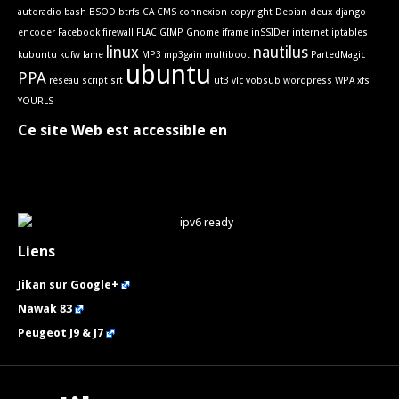
autoradio
bash
BSOD
btrfs
CA
CMS
connexion
copyright
Debian
deux
django
encoder
Facebook
firewall
FLAC
GIMP
Gnome
iframe
inSSIDer
internet
iptables
linux
nautilus
kubuntu
kufw
lame
MP3
mp3gain
multiboot
PartedMagic
ubuntu
PPA
réseau
script
srt
ut3
vlc
vobsub
wordpress
WPA
xfs
YOURLS
Ce site Web est accessible en
Liens
Jikan sur Google+
Nawak 83
Peugeot J9 & J7