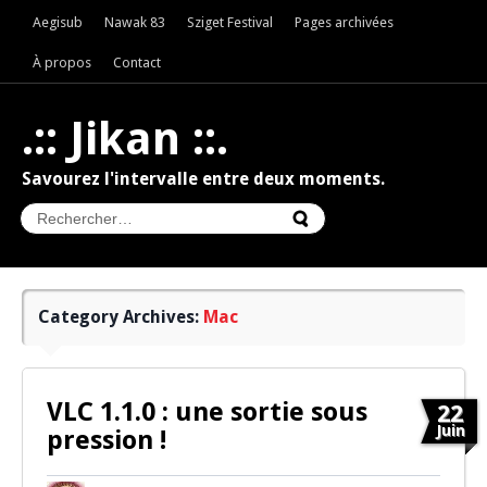
Aegisub
Nawak 83
Sziget Festival
Pages archivées
À propos
Contact
.:: Jikan ::.
Savourez l'intervalle entre deux moments.
Category Archives:
Mac
VLC 1.1.0 : une sortie sous
22
Juin
pression !