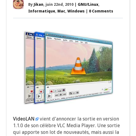
By
Jikan
, juin 22nd, 2010 |
GNU/Linux
,
Informatique
,
Mac
,
Windows
|
0 Comments
Video­LAN
vient d'annoncer la sor­tie en ver­sion
1.1.0 de son célèbre VLC Media Player. Une sor­tie
qui apporte son lot de nou­veau­tés, mais aus­si la