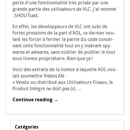
perte d'une fonc­tion­na­li­té très pri­sée par une
grande par­tie des uti­li­sa­teurs de VLC, j'ai nom­mé
: SHOUTcast.
En effet, les déve­lop­peurs de VLC ont subi de
fortes pres­sions de la part d'AOL, ce der­nier vou­
lant les for­cer à fer­mer la par­tie du code concer­
nant cette fonc­tion­na­li­té tout en y insé­rant spy­
wares et adwares, sans oublier de publier le tout
sous licence pro­prié­taire. Rien que ça !
Voi­ci des extraits de la licence à laquelle AOL vou­
lait sou­mettre VideoLAN :
« Ven­du ou dis­tri­bué aux Uti­li­sa­teurs Finaux, le
Pro­duit Inté­gré ne doit pas (c) …
Continue reading →
Catégories