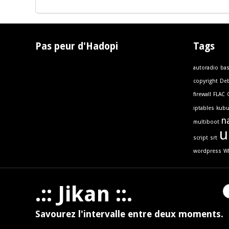
Pas peur d'Hadopi
Tags
autoradio
ba
copyright
Deb
firewall
FLAC
iptables
kub
n
multiboot
u
script
srt
wordpress
W
.:: Jikan ::.
Savourez l'intervalle entre deux moments.