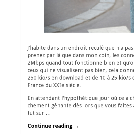
J'habite dans un endroit recu­lé que n'a pas e
pre­nez par là que dans mon coin, les conne
2Mbps quand tout fonc­tionne bien et qu'o
ceux qui ne visua­lisent pas bien, cela don
250 kio/s en down­load et de 10 à 25 kio/s en
France du XXIe siècle.
En atten­dant l'hypothétique jour où cela cha
che­ment gênante dès lors que vous faites 
tut sur …
Continue reading →