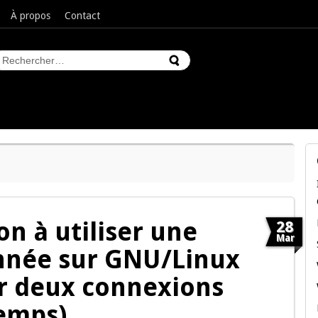
À propos
Contact
on à utiliser une
28
Mar
onnée sur GNU/Linux
r deux connexions
emps)