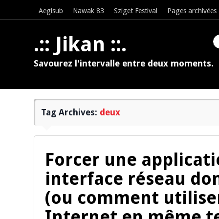
Aegisub
Nawak 83
Sziget Festival
Pages archivées
.:: Jikan ::.
Savourez l'intervalle entre deux moments.
Tag Archives:
deux
Forcer une applicati
interface réseau d
(ou comment utilise
Internet en même t