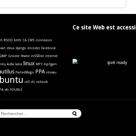
Ce site Web est accessi
sh
BSOD
btrfs
CA
CMS
connexion
ian
deux
django
encoder
Facebook
GIMP
Gnome
iframe
inSSIDer
internet
linux
untu
kufw
lame
MP3
mp3gain
autilus
PPA
PartedMagic
réseau
buntu
ut3
vlc
vobsub
PA
xfs
YOURLS