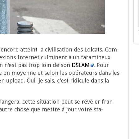
ncore atteint la civi­li­sa­tion des Lol­cats. Com­
xions Inter­net culminent à un fara­mi­neux
n n'est pas trop loin de son
DSLAM
. Pour
ne en moyenne et selon les opé­ra­teurs dans les
 upload. Oui, je sais, c'est ridi­cule dans la
n­ge­ra, cette situa­tion peut se révé­ler fran­
autre chose que mettre à jour votre sta­