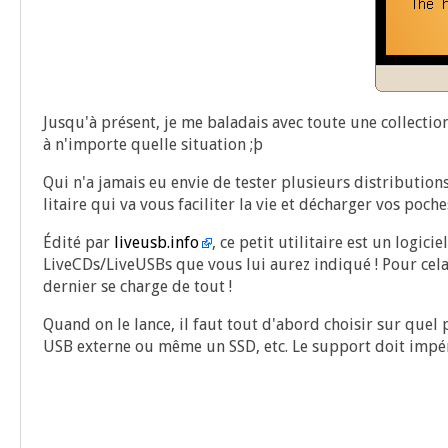
Jusqu'à pré­sent, je me bala­dais avec toute une col­lec­t
à n'importe quelle situa­tion ;þ
Qui n'a jamais eu envie de tes­ter plu­sieurs dis­tri­bu­tion
li­taire qui va vous faci­li­ter la vie et déchar­ger vos poch
Édi­té par
liveusb.info
, ce petit uti­li­taire est un logi
LiveCDs/LiveUSBs que vous lui aurez indi­qué ! Pour cela, 
der­nier se charge de tout !
Quand on le lance, il faut tout d'abord choi­sir sur quel
USB externe ou même un SSD, etc. Le sup­port doit impé­ra­