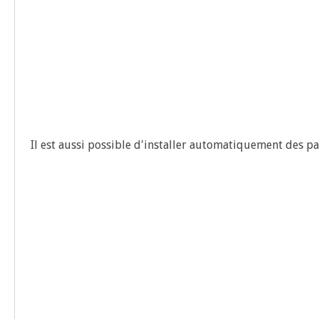
Il est aus­si pos­sible d'installer auto­ma­ti­que­ment des 