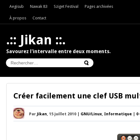
Aegisub
Nawak 83
Sziget Festival
Pages archivées
À propos
Contact
.:: Jikan ::.
Savourez l'intervalle entre deux moments.
Créer facilement une clef USB mul
Par
Jikan
, 15 juillet 2010 |
GNU/Linux
,
Informatique
|
0