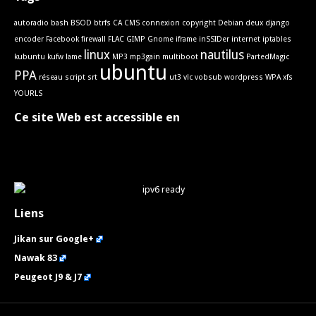
autoradio
bash
BSOD
btrfs
CA
CMS
connexion
copyright
Debian
deux
django
encoder
Facebook
firewall
FLAC
GIMP
Gnome
iframe
inSSIDer
internet
iptables
linux
nautilus
kubuntu
kufw
lame
MP3
mp3gain
multiboot
PartedMagic
ubuntu
PPA
réseau
script
srt
ut3
vlc
vobsub
wordpress
WPA
xfs
YOURLS
Ce site Web est accessible en
Liens
Jikan sur Google+
Nawak 83
Peugeot J9 & J7