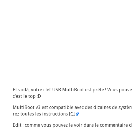
Et voi­là, votre clef USB Mul­ti­Boot est prête ! Vous pou­v
c'est le top :D
Mul­ti­Boot v3 est com­pa­tible avec des dizaines de sys­
rez toutes les ins­truc­tions
ICI
.
Edit : comme vous pou­vez le voir dans le com­men­taire 