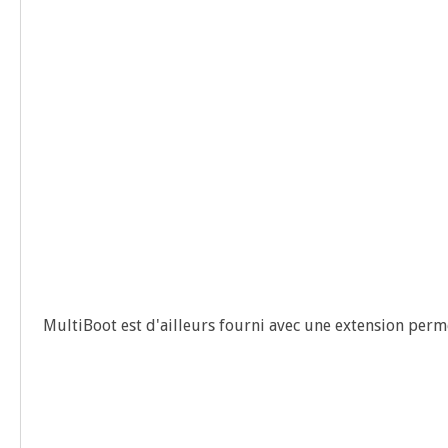
Mul­ti­Boot est d'ailleurs four­ni avec une exten­sion per­m