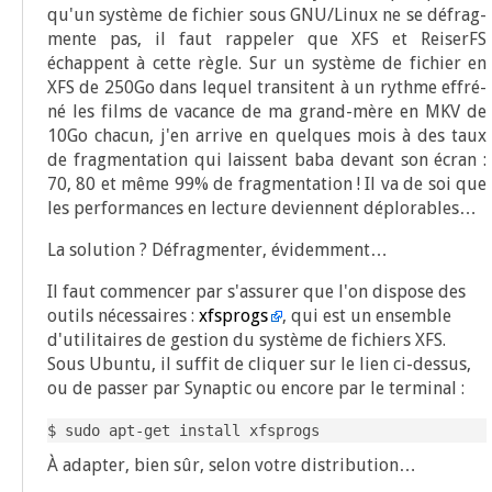
qu'un sys­tème de fichier sous GNU/Linux ne se défrag­
mente pas, il faut rap­pe­ler que XFS et Rei­serFS
échappent à cette règle. Sur un sys­tème de fichier en
XFS de 250Go dans lequel tran­sitent à un rythme effré­
né les films de vacance de ma grand-mère en MKV de
10Go cha­cun, j'en arrive en quelques mois à des taux
de frag­men­ta­tion qui laissent baba devant son écran :
70, 80 et même 99% de frag­men­ta­tion ! Il va de soi que
les per­for­mances en lec­ture deviennent déplorables…
La solu­tion ? Défrag­men­ter, évidemment…
Il faut com­men­cer par s'assurer que l'on dis­pose des
outils néces­saires :
xfsprogs
, qui est un ensemble
d'utilitaires de ges­tion du sys­tème de fichiers XFS.
Sous Ubun­tu, il suf­fit de cli­quer sur le lien ci-des­sus,
ou de pas­ser par Synap­tic ou encore par le terminal :
$ sudo apt-get install xfsprogs
À adap­ter, bien sûr, selon votre distribution…