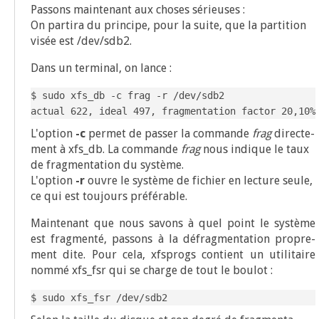
Pas­sons main­te­nant aux choses sérieuses :
On par­ti­ra du prin­cipe, pour la suite, que la par­ti­tion
visée est /dev/sdb2.
Dans un ter­mi­nal, on lance :
$ sudo xfs_db -c frag -r /dev/sdb2

actual 622, ideal 497, fragmentation factor 20,10%
L'option
-c
per­met de pas­ser la com­mande
frag
direc­te­
ment à xfs_db. La com­mande
frag
nous indique le taux
de frag­men­ta­tion du système.
L'option
-r
ouvre le sys­tème de fichier en lec­ture seule,
ce qui est tou­jours préférable.
Main­te­nant que nous savons à quel point le sys­tème
est frag­men­té, pas­sons à la défrag­men­ta­tion pro­pre­
ment dite. Pour cela, xfsprogs contient un uti­li­taire
nom­mé xfs_fsr qui se charge de tout le boulot :
$ sudo xfs_fsr /dev/sdb2