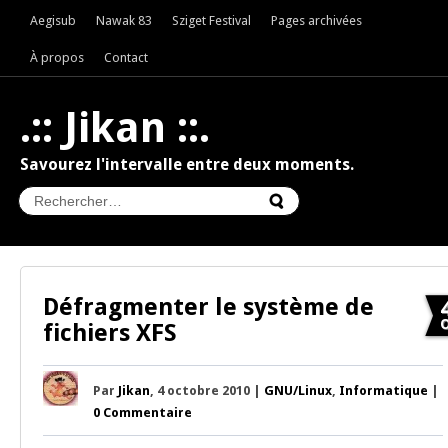
Aegisub
Nawak 83
Sziget Festival
Pages archivées
À propos
Contact
.:: Jikan ::.
Savourez l'intervalle entre deux moments.
Défragmenter le système de
fichiers XFS
Par
Jikan
, 4 octobre 2010 |
GNU/Linux
,
Informatique
|
0 Commentaire