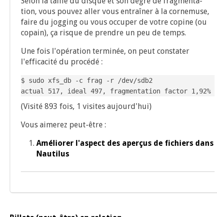
Selon la taille du disque et son degré de frag­men­ta­
tion, vous pou­vez aller vous entraî­ner à la cor­ne­muse,
faire du jog­ging ou vous occu­per de votre copine (ou
copain), ça risque de prendre un peu de temps.
Une fois l'opération ter­mi­née, on peut consta­ter
l'efficacité du procédé :
$ sudo xfs_db -c frag -r /dev/sdb2

actual 517, ideal 497, fragmentation factor 1,92%
(Visité 893 fois, 1 visites aujourd'hui)
Vous aime­rez peut-être :
Amé­lio­rer l'aspect des aper­çus de fichiers dans
Nautilus