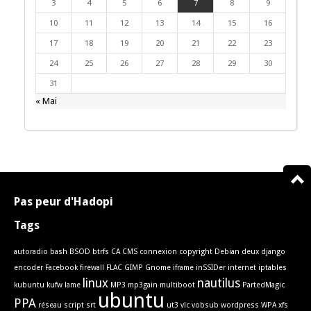
3
4
5
6
7
8
9
10
11
12
13
14
15
16
17
18
19
20
21
22
23
24
25
26
27
28
29
30
31
« Mai
Pas peur d'Hadopi
Tags
autoradio
bash
BSOD
btrfs
CA
CMS
connexion
copyright
Debian
deux
django
encoder
Facebook
firewall
FLAC
GIMP
Gnome
iframe
inSSIDer
internet
iptables
linux
nautilus
kubuntu
kufw
lame
MP3
mp3gain
multiboot
PartedMagic
ubuntu
PPA
réseau
script
srt
ut3
vlc
vobsub
wordpress
WPA
xfs