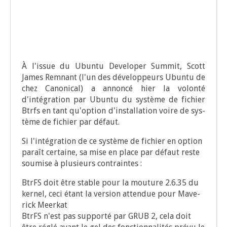
À l'issue du Ubun­tu Deve­lo­per Sum­mit, Scott
James Rem­nant (l'un des déve­lop­peurs Ubun­tu de
chez Cano­ni­cal) a annon­cé hier la volon­té
d'intégration par Ubun­tu du sys­tème de fichier
Btrfs en tant qu'option d'installation voire de sys­
tème de fichier par défaut.
Si l'intégration de ce sys­tème de fichier en option
paraît cer­taine, sa mise en place par défaut reste
sou­mise à plu­sieurs contraintes :
BtrFS doit être stable pour la mou­ture 2.6.35 du
ker­nel, ceci étant la ver­sion atten­due pour Mave­
rick Meerkat
BtrFS n'est pas sup­por­té par GRUB 2, cela doit