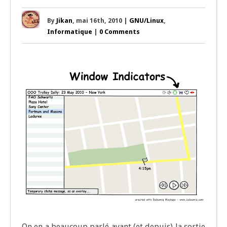
By
Jikan
, mai 16th, 2010 |
GNU/Linux
,
Informatique
|
0 Comments
On en a beau­coup par­lé avant (et depuis) la sor­tie