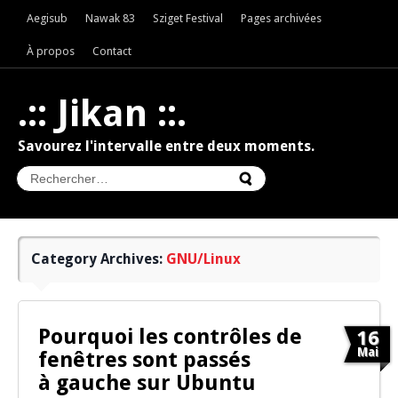
Aegisub
Nawak 83
Sziget Festival
Pages archivées
À propos
Contact
.:: Jikan ::.
Savourez l'intervalle entre deux moments.
Category Archives:
GNU/Linux
Pourquoi les contrôles de
16
Mai
fenêtres sont passés
à gauche sur Ubuntu