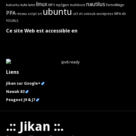
linux
nautilus
kubuntu
kufw
lame
MP3
mp3gain
multiboot
PartedMagic
ubuntu
PPA
réseau
script
srt
ut3
vlc
vobsub
wordpress
WPA
xfs
YOURLS
Ce site Web est accessible en
Liens
Jikan sur Google+
Nawak 83
Peugeot J9 & J7
.:: Jikan ::.