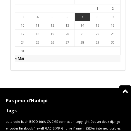
1
2
3
4
5
6
7
8
9
10
11
12
13
14
15
16
17
18
19
20
21
22
23
24
25
26
27
28
29
30
31
« Mai
Pas peur d'Hadopi
Tags
autoradio
bash
BSOD
btrfs
CA
CMS
connexion
copyright
Debian
deux
django
encoder
Facebook
firewall
FLAC
GIMP
Gnome
iframe
inSSIDer
internet
iptables