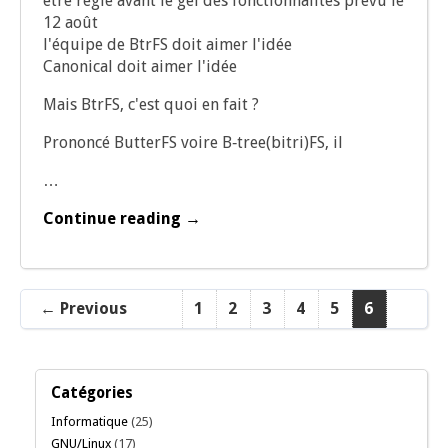
être réglé avant le gel des fonc­tion­na­li­tés pré­vu le
12 août
l'équipe de BtrFS doit aimer l'idée
Cano­ni­cal doit aimer l'idée
Mais BtrFS, c'est quoi en fait ?
Pro­non­cé But­terFS voire B‑tree(bitri)FS, il
…
Continue reading →
← Previous
1
2
3
4
5
6
Catégories
Informatique
(25)
GNU/Linux
(17)