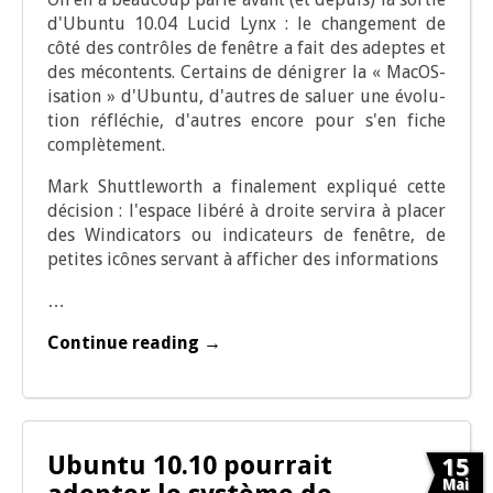
d'Ubuntu 10.04 Lucid Lynx : le chan­ge­ment de
côté des contrôles de fenêtre a fait des adeptes et
des mécon­tents. Cer­tains de déni­grer la « MacOS-
isa­tion » d'Ubuntu, d'autres de saluer une évo­lu­
tion réflé­chie, d'autres encore pour s'en fiche
complètement.
Mark Shut­tle­worth a fina­le­ment expli­qué cette
déci­sion : l'espace libé­ré à droite ser­vi­ra à pla­cer
des Win­di­ca­tors ou indi­ca­teurs de fenêtre, de
petites icônes ser­vant à affi­cher des informations
…
Continue reading →
Ubuntu 10.10 pourrait
15
Mai