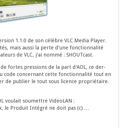
er­sion 1.1.0 de son célèbre VLC Media Player.
s, mais aus­si la perte d'une fonc­tion­na­li­té
i­sa­teurs de VLC, j'ai nom­mé : SHOUTcast.
 de fortes pres­sions de la part d'AOL, ce der­
du code concer­nant cette fonc­tion­na­li­té tout en
r de publier le tout sous licence pro­prié­taire.
AOL vou­lait sou­mettre VideoLAN :
aux, le Pro­duit Inté­gré ne doit pas (c) …