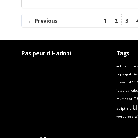
← Previous
1
2
3
Pas peur d'Hadopi
Tags
autoradio
ba
copyright
Deb
firewall
FLAC
iptables
kub
n
multiboot
u
script
srt
wordpress
W