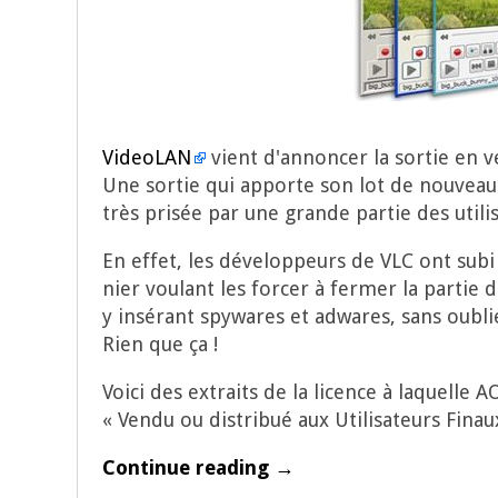
Video­LAN
vient d'annoncer la sor­tie en v
Une sor­tie qui apporte son lot de nou­veau­té
très pri­sée par une grande par­tie des uti­l
En effet, les déve­lop­peurs de VLC ont subi
nier vou­lant les for­cer à fer­mer la par­tie 
y insé­rant spy­wares et adwares, sans oublie
Rien que ça !
Voi­ci des extraits de la licence à laquelle 
« Ven­du ou dis­tri­bué aux Uti­li­sa­teurs Fin
Continue reading →