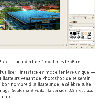
 c'est son inter­face à mul­tiples fenêtres.
­té d'utiliser l'interface en mode fenêtre unique —
i­li­sa­teurs venant de Pho­to­shop de se sen­tir
à bon nombre d'utilisateur de la célèbre suite
mage. Seule­ment voi­là : la ver­sion 2.8 n'est pas
oin :(