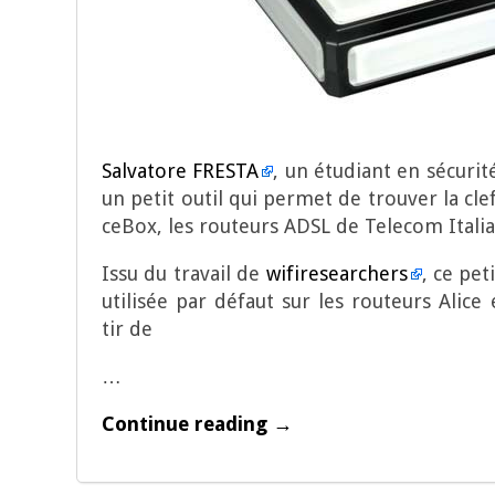
Sal­va­tore FRESTA
, un étu­diant en sécu­ri­
un petit outil qui per­met de trou­ver la clef
ce­Box, les rou­teurs ADSL de Tele­com Italia
Issu du tra­vail de
wifi­re­sear­chers
, ce pe
uti­li­sée par défaut sur les rou­teurs Alic
tir de
…
Continue reading →