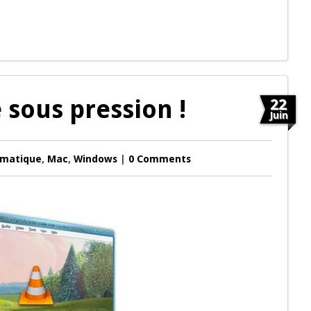
e sous pression !
22
Juin
rmatique
,
Mac
,
Windows
|
0 Comments