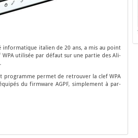
té infor­ma­tique ita­lien de 20 ans, a mis au point
 WPA uti­li­sée par défaut sur une par­tie des Ali­
.
tit pro­gramme per­met de retrou­ver la clef WPA
e équi­pés du firm­ware AGPF, sim­ple­ment à par­