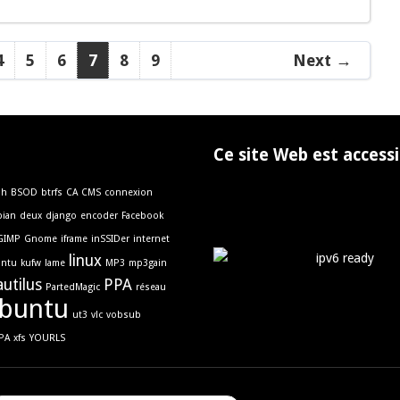
4
5
6
7
8
9
Next →
Ce site Web est accessi
sh
BSOD
btrfs
CA
CMS
connexion
ian
deux
django
encoder
Facebook
GIMP
Gnome
iframe
inSSIDer
internet
linux
untu
kufw
lame
MP3
mp3gain
autilus
PPA
PartedMagic
réseau
buntu
ut3
vlc
vobsub
PA
xfs
YOURLS