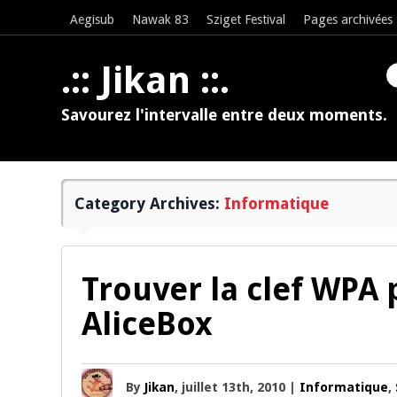
Aegisub
Nawak 83
Sziget Festival
Pages archivées
.:: Jikan ::.
Savourez l'intervalle entre deux moments.
Category Archives:
Informatique
Trouver la clef WPA 
AliceBox
By
Jikan
, juillet 13th, 2010 |
Informatique
,