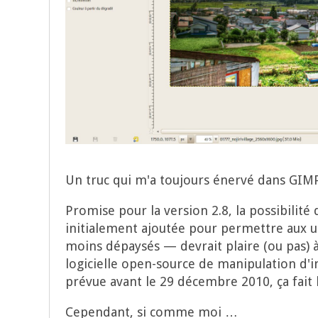
Un truc qui m'a tou­jours éner­vé dans GIMP,
Pro­mise pour la ver­sion 2.8, la pos­si­bi­li
ini­tia­le­ment ajou­tée pour per­mettre aux ut
moins dépay­sés — devrait plaire (ou pas) 
logi­cielle open-source de mani­pu­la­tion d'i
pré­vue avant le 29 décembre 2010, ça fait l
Cepen­dant, si comme moi …