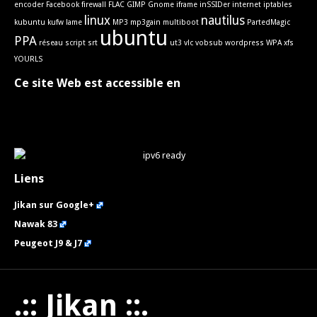
encoder
Facebook
firewall
FLAC
GIMP
Gnome
iframe
inSSIDer
internet
iptables
linux
nautilus
kubuntu
kufw
lame
MP3
mp3gain
multiboot
PartedMagic
ubuntu
PPA
réseau
script
srt
ut3
vlc
vobsub
wordpress
WPA
xfs
YOURLS
Ce site Web est accessible en
Liens
Jikan sur Google+
Nawak 83
Peugeot J9 & J7
.:: Jikan ::.