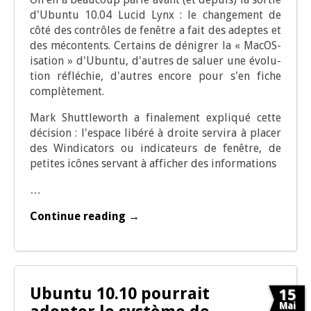
d'Ubuntu 10.04 Lucid Lynx : le chan­ge­ment de
côté des contrôles de fenêtre a fait des adeptes et
des mécon­tents. Cer­tains de déni­grer la « MacOS-
isa­tion » d'Ubuntu, d'autres de saluer une évo­lu­
tion réflé­chie, d'autres encore pour s'en fiche
complètement.
Mark Shut­tle­worth a fina­le­ment expli­qué cette
déci­sion : l'espace libé­ré à droite ser­vi­ra à pla­cer
des Win­di­ca­tors ou indi­ca­teurs de fenêtre, de
petites icônes ser­vant à affi­cher des informations
…
Continue reading →
Ubuntu 10.10 pourrait
15
Mai