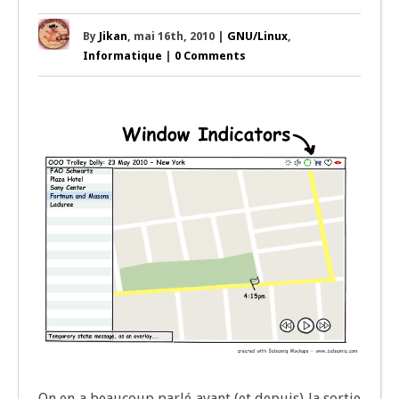
By
Jikan
, mai 16th, 2010 |
GNU/Linux
,
Informatique
|
0 Comments
On en a beau­coup par­lé avant (et depuis) la sor­tie