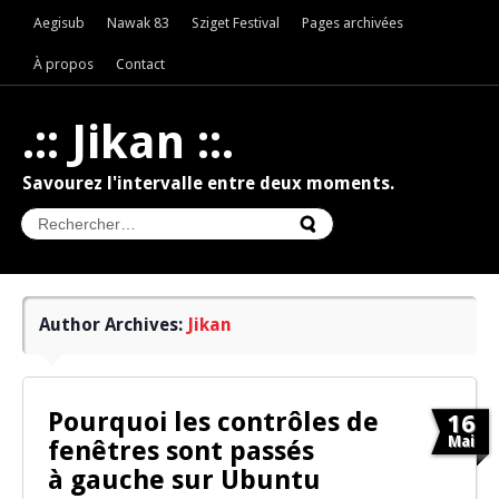
Aegisub
Nawak 83
Sziget Festival
Pages archivées
À propos
Contact
.:: Jikan ::.
Savourez l'intervalle entre deux moments.
Author Archives:
Jikan
Pourquoi les contrôles de
16
Mai
fenêtres sont passés
à gauche sur Ubuntu