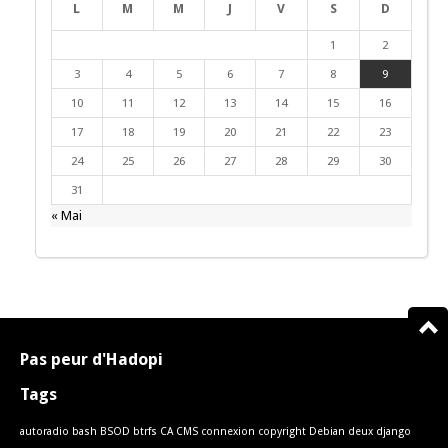
L
M
M
J
V
S
D
1
2
3
4
5
6
7
8
9
10
11
12
13
14
15
16
17
18
19
20
21
22
23
24
25
26
27
28
29
30
31
« Mai
Pas peur d'Hadopi
Tags
autoradio
bash
BSOD
btrfs
CA
CMS
connexion
copyright
Debian
deux
django