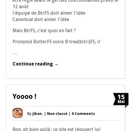
être réglé avant le gel des fonc­tion­na­li­tés pré­vu le
12 août
l'équipe de BtrFS doit aimer l'idée
Cano­ni­cal doit aimer l'idée
Mais BtrFS, c'est quoi en fait ?
Pro­non­cé But­terFS voire B‑tree(bitri)FS, il
…
Continue reading →
Yoooo !
15
Mai
By
Jikan
, |
Non classé
|
0 Comments
Bon, eh bien voi­là : ce site est réou­vert \o/