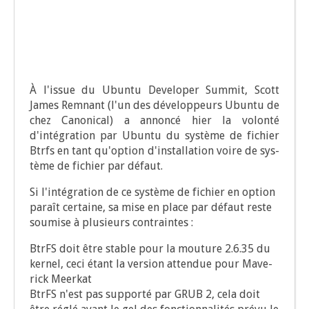
À l'issue du Ubun­tu Deve­lo­per Sum­mit, Scott
James Rem­nant (l'un des déve­lop­peurs Ubun­tu de
chez Cano­ni­cal) a annon­cé hier la volon­té
d'intégration par Ubun­tu du sys­tème de fichier
Btrfs en tant qu'option d'installation voire de sys­
tème de fichier par défaut.
Si l'intégration de ce sys­tème de fichier en option
paraît cer­taine, sa mise en place par défaut reste
sou­mise à plu­sieurs contraintes :
BtrFS doit être stable pour la mou­ture 2.6.35 du
ker­nel, ceci étant la ver­sion atten­due pour Mave­
rick Meerkat
BtrFS n'est pas sup­por­té par GRUB 2, cela doit