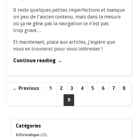
Il reste quelques petites imper­fec­tions et manque
un peu de l'ancien conte­nu, mais dans la mesure
où ça ne gêne pas la navi­ga­tion ce n'est pas
trop grave…
Et main­te­nant, place aux articles, j'espère que
vous en trou­ve­rez pour vous intéresser !
Continue reading →
← Previous
1
2
3
4
5
6
7
8
9
Catégories
Informatique
(25)